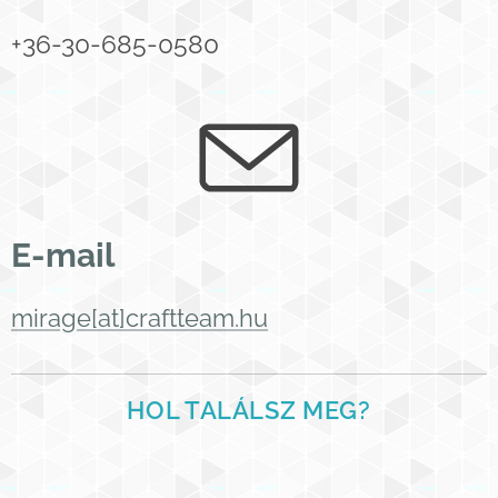
+36-30-685-0580
E-mail
mirage[at]craftteam.hu
HOL TALÁLSZ MEG?