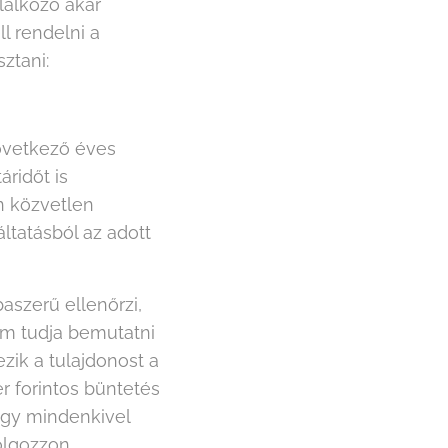
llalkozó akár
l rendelni a
ztani:
övetkező éves
áridőt is
 közvetlen
áltatásból az adott
aszerű ellenőrzi,
em tudja bemutatni
zik a tulajdonost a
r forintos büntetés
ogy mindenkivel
olgozzon.