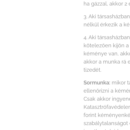
ha gázzal, akkor 2 é
3. Aki társasházba
nélkül érkezik a k
4. Aki társasházba
kötelezően kijön a
kéménye van, akkor
akkor a munka rá es
tizedét.
Sormunka:
mikor t
ellenőrizni a kémé
Csak akkor ingyene
Katasztrófavédelem
forint kéményenként
szabálytalanságot 