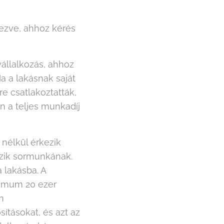
yezve, ahhoz kérés
vállalkozás, ahhoz
a a lakásnak saját
e csatlakoztatták,
an a teljes munkadíj
nélkül érkezik
ezik sormunkának.
 lakásba. A
ximum 20 ezer
n
ításokat, és azt az