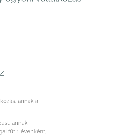
z
lkozás, annak a
zást, annak
al fűt 1 évenként,