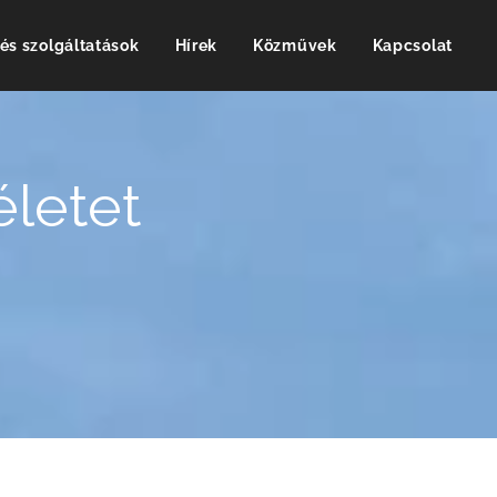
és szolgáltatások
Hírek
Közművek
Kapcsolat
életet