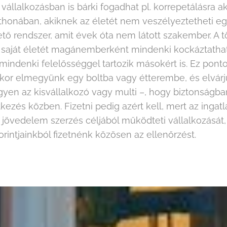
vállalkozásban is bárki fogadhat pl. korrepetálásra a
tthonában, akiknek az életét nem veszélyeztetheti eg
ő rendszer, amit évek óta nem látott szakember. A 
 saját életét magánemberként mindenki kockáztathatja
mindenki felelősséggel tartozik másokért is. Ez pont
kor elmegyünk egy boltba vagy étterembe, és elvárj
gyen az kisvállalkozó vagy multi –, hogy biztonságb
kezés közben. Fizetni pedig azért kell, mert az ingat
jövedelem szerzés céljából működteti vállalkozását
rintjainkból fizetnénk közösen az ellenőrzést.