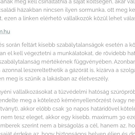
ának meg kell csináltatnia a saját költségén, akár vá
aládi házakban nincsen ilyen sormunka, ott meg kel
 ezen a linken elérhető vállalkozók közül lehet válas
m.hu
s során feltárt kisebb szabálytalanságok esetén a k
an el kell végeztetni a munkálatokat, de rövidebb hat
szabálytalanság mértékének függvényében. Azonban
azonnal leszereltethetik a gázórát is, kizárva a szolg
en meg is szűnik a lakásban az életveszély.
yéni vállalkozásokat a tűzvédelmi hatóság szúróprób
rendelte meg a kötelező kéményellenőrzést (vagy n
tványt), akkor előbb csak 30 napos határidővel kötele
 nem tesz eleget, akkor egy kisebb, maximum 30 eze
emberek szerint nem a bírságolás a cél, hanem az, h
saját érdeke az, hogy biztonságos helyen éljen és d