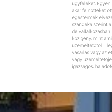
ügyfeleket. Egyéni 
akár felnőtteket o
égéstermék elvezet
szándéka szerint a
de vállalkozásban 
közigény, mint ami
üzemeltetőtől – le
vásárlás vagy az ét
vagy üzemeltetője 
igazságos, ha adófo