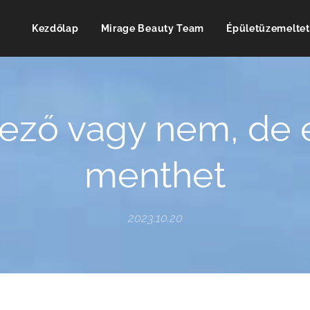
Kezdőlap
Mirage Beauty Team
Épületüzemeltet
ező vagy nem, de 
menthet
2023.10.20