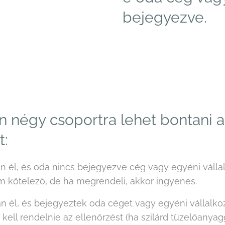
bejegyezve.
n négy csoportra lehet bontani a
t:
ban él, és oda nincs bejegyezve cég vagy egyéni válla
kötelező, de ha megrendeli, akkor ingyenes.
ban él, és bejegyeztek oda céget vagy egyéni vállalko
ell rendelnie az ellenőrzést (ha szilárd tüzelőanyagg