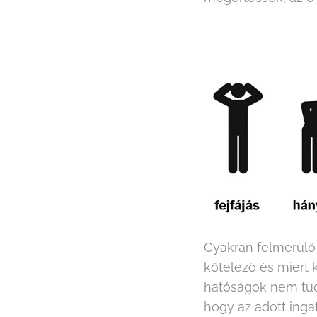
Gyakran felmerülő 
kötelező és miért k
hatóságok nem tudh
hogy az adott inga