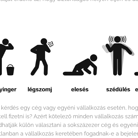
kérdés egy cég vagy egyéni vállalkozás esetén, hog
ell fizetni is? Azért kötelező minden vállalkozás szá
atják külön választani a sokszázezer cég és egyéni 
tlanban a vállalkozás keretében fogadnak-e a bejele