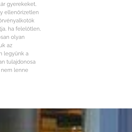
kár gyerekeket,
y ellenőrizetlen
törvényalkotók
, ha felelőtlen,
osan olyan
uk az
an legyünk a
lan tulajdonosa
, nem lenne