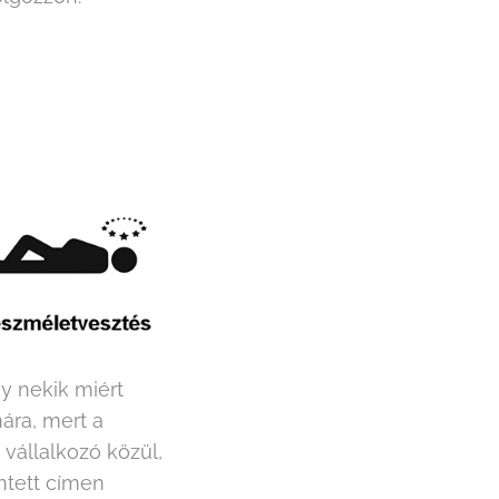
y nekik miért
mára, mert a
vállalkozó közül,
ntett címen