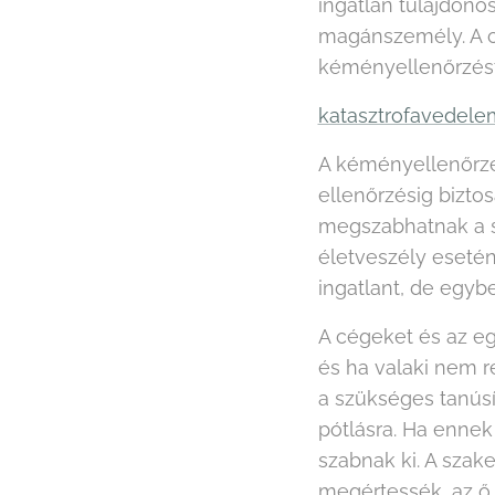
ingatlan tulajdonos
magánszemély. A cs
kéményellenőrzést,
katasztrofavedele
A kéményellenőrzé
ellenőrzésig biztos
megszabhatnak a 
életveszély esetén 
ingatlant, de egyb
A cégeket és az eg
és ha valaki nem 
a szükséges tanúsí
pótlásra. Ha ennek
szabnak ki. A szak
megértessék, az ő 