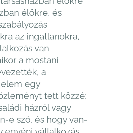
 társasházban élőkre
ázban élőkre, és
szabályozás
kra az ingatlanokra,
lalkozás van
ikor a mostani
vezették, a
delem egy
özleményt tett közzé:
saládi házról vagy
an-e szó, és hogy van-
 egyéni vállalkozás