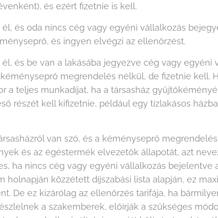
venként), és ezért fizetnie is kell.
n él, és oda nincs cég vagy egyéni vállalkozás bejeg
éményseprő, és ingyen elvégzi az ellenőrzést.
n él, és be van a lakásába jegyezve cég vagy egyéni 
 kéményseprő megrendelés nélkül, de fizetnie kell. H
 a teljes munkadíjat, ha a társasház gyűjtőkéményér
ő részét kell kifizetnie, például egy tízlakásos házb
ársasházról van szó, és a kéményseprő megrendelés 
nyek és az égéstermék elvezetők állapotát, azt nev
s, ha nincs cég vagy egyéni vállalkozás bejelentve a
 holnapján közzétett díjszabási lista alapján, ez ma
. De ez kizárólag az ellenőrzés tarifája, ha bármilye
észlelnek a szakemberek, előírják a szükséges módos