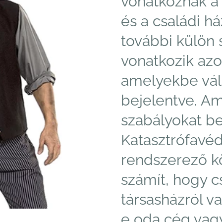
vonatkoznak a
és a családi h
további külön 
vonatkozik azo
amelyekbe vál
bejelentve. Am
szabályokat be
Katasztrófavé
rendszerező k
számít, hogy c
társasházról v
e oda cég vagy