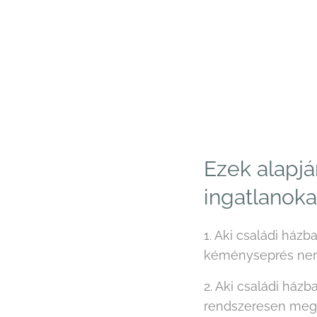
Ezek alapjá
ingatlanoka
1. Aki családi ház
kéményseprés nem 
2. Aki családi ház
rendszeresen meg k