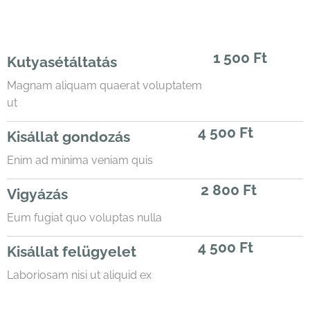
1 500 Ft
Kutyasétáltatás
Magnam aliquam quaerat voluptatem
ut
4 500 Ft
Kisállat gondozás
Enim ad minima veniam quis
2 800 Ft
Vigyázás
Eum fugiat quo voluptas nulla
4 500 Ft
Kisállat felügyelet
Laboriosam nisi ut aliquid ex