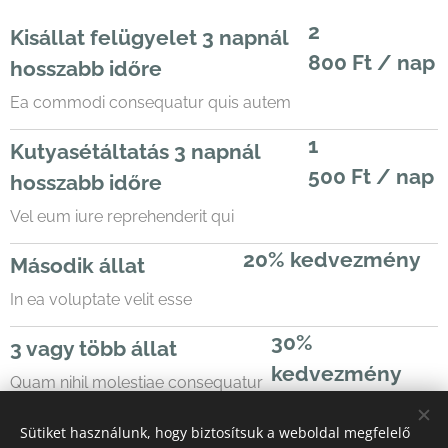
2
Kisállat felügyelet 3 napnál
800 Ft / nap
hosszabb időre
Ea commodi consequatur quis autem
1
Kutyasétáltatás 3 napnál
500 Ft / nap
hosszabb időre
Vel eum iure reprehenderit qui
20% kedvezmény
Második állat
In ea voluptate velit esse
30%
3 vagy több állat
kedvezmény
Quam nihil molestiae consequatur
vel
Sütiket használunk, hogy biztosítsuk a weboldal megfelelő